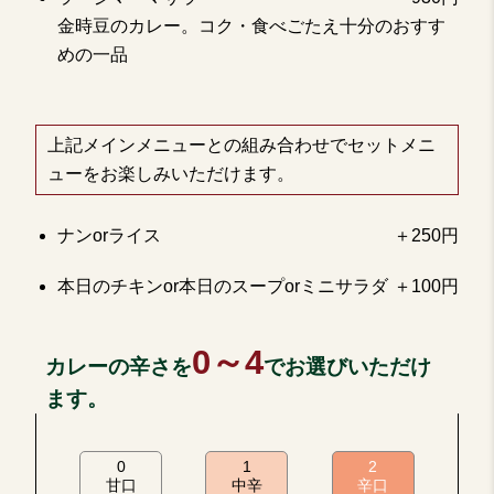
金時豆のカレー。コク・食べごたえ十分のおすす
めの一品
上記メインメニューとの組み合わせでセットメニ
ューをお楽しみいただけます。
ナンorライス
＋250円
本日のチキンor本日のスープorミニサラダ
＋100円
0～4
カレーの辛さを
でお選びいただけ
ます。
0
1
2
甘口
中辛
辛口