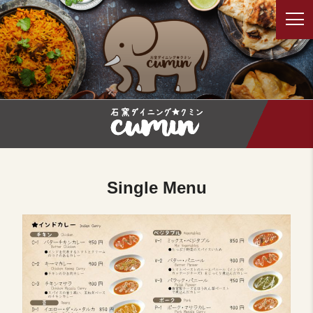
コ
ン
テ
石窯ダイニング クミン/デリーダラ
鳥取でカレー料理を食べるならクミン。インド出身店長による本
ン
格インドカレーを楽しめることができます。
バー
ツ
へ
ス
キ
ッ
プ
Single Menu