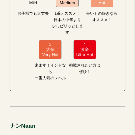
Mild
Medium
Hot
お子様でも大丈夫
1番オススメ！
辛いもの好きなら
日本の中辛より
オススメ！
少しピリッとしま
す
3
4
大辛
激辛
Very Hot
Ultra Hot
来ます！インドな
挑戦されたい方は
ら
ぜひ！
一番人気のレベル
ナンNaan