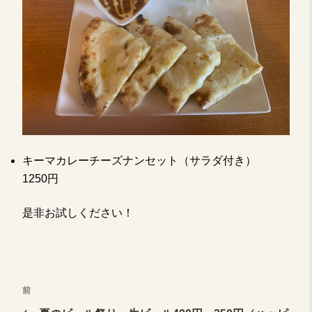
キーマカレーチーズナンセット（サラダ付き）
1250円
是非お試しください！
投
前
前
の