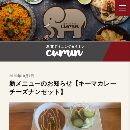
コ
ン
テ
石窯ダイニング クミン/デリーダラ
鳥取でカレー料理を食べるならクミン。インド出身店長による本
ン
格インドカレーを楽しめることができます。
バー
ツ
へ
ス
キ
ッ
プ
投
2020年10月7日
稿
新メニューのお知らせ【キーマカレー
日:
チーズナンセット】