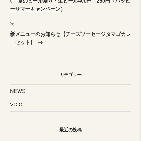
夏のビール祭り・生ビール400円→250円（ハッピ
稿
投
ーサマーキャンペーン）
稿
ナ
次
次
の
新メニューのお知らせ【チーズソーセージタマゴカレ
投
ビ
ーセット】
稿
ゲ
カテゴリー
ー
NEWS
シ
VOICE
ョ
最近の投稿
ン