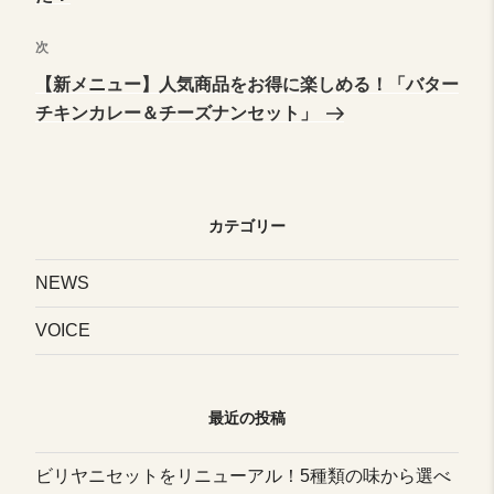
稿
ナ
次
次
の
【新メニュー】人気商品をお得に楽しめる！「バター
投
ビ
チキンカレー＆チーズナンセット」
稿
ゲ
カテゴリー
ー
NEWS
シ
VOICE
ョ
最近の投稿
ン
ビリヤニセットをリニューアル！5種類の味から選べ