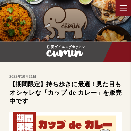
コ
ン
テ
石窯ダイニング クミン/デリーダラ
鳥取でカレー料理を食べるならクミン。インド出身店長による本
ン
格インドカレーを楽しめることができます。
バー
ツ
へ
ス
キ
ッ
プ
投
2022年10月21日
稿
【期間限定】持ち歩きに最適！見た目も
日:
オシャレな「カップ de カレー」を販売
中です