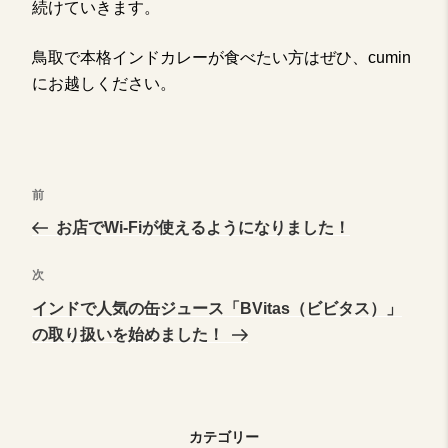
続けていきます。
鳥取で本格インドカレーが食べたい方はぜひ、cumin
にお越しください。
投
前
前
の
お店でWi-Fiが使えるようになりました！
稿
投
稿
次
次
ナ
の
インドで人気の缶ジュース「BVitas（ビビタス）」
投
の取り扱いを始めました！
稿
ビ
ゲ
カテゴリー