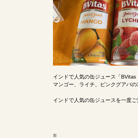
インドで人気の缶ジュース「BVit
マンゴー、ライチ、ピンクグアバの
インドで人気の缶ジュースを一度ご
投
前
前