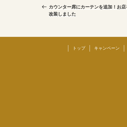
の
カウンター席にカーテンを追加！お店
稿
投
改装しました
稿
ナ
ビ
トップ
キャンペーン
ゲ
ー
シ
ョ