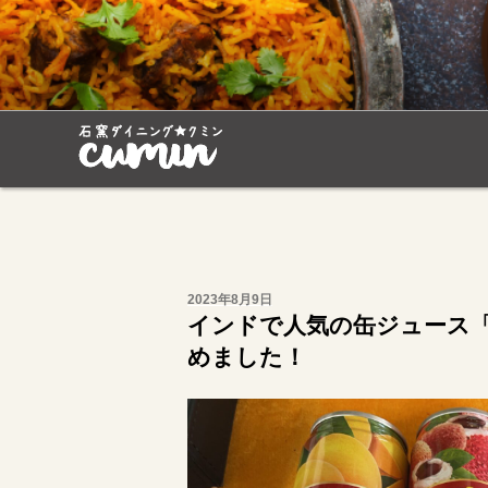
コ
ン
テ
石窯ダイニング
鳥取でカレー料理を食べるならクミ
ン
ツ
へ
ス
キ
ッ
プ
投
2023年8月9日
稿
インドで人気の缶ジュース「B
日:
めました！