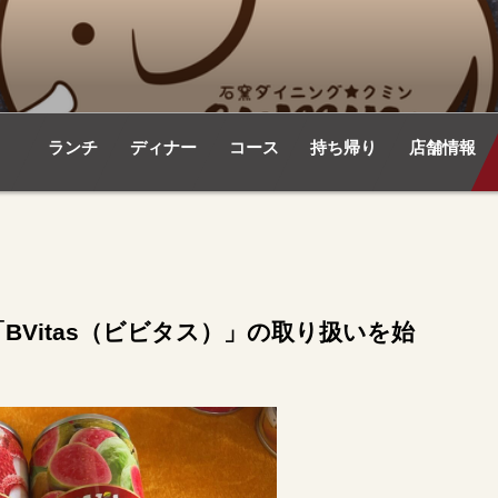
 クミン/デリーダラバー
ン。インド出身店長による本格インドカレーを楽しめるこ
ランチ
ディナー
コース
持ち帰り
店舗情報
Vitas（ビビタス）」の取り扱いを始